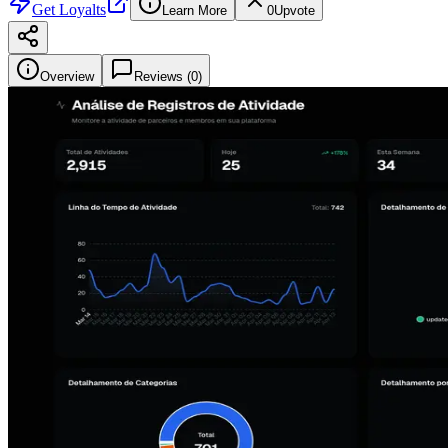
Get
Loyalts
Learn More
0
Upvote
Overview
Reviews (
0
)