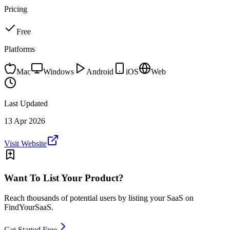
Pricing
Free
Platforms
Mac
Windows
Android
iOS
Web
Last Updated
13 Apr 2026
Visit Website
Want To List Your Product?
Reach thousands of potential users by listing your SaaS on
FindYourSaaS.
Get Started Free